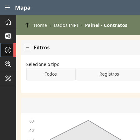
Ir para Conteúdo Principal
Mapa
Principal
Home
Dados INPI
Painel - Contratos
Processos de Negócios
Filtros
Dados INPI
Indicadores FAPEG
Selecione o tipo
Todos
Registros
Instrumentos de Gestão
60
40