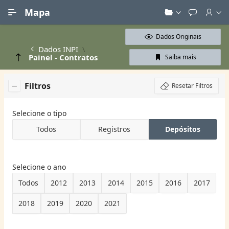
Ir para Conteúdo Principal
Mapa
Dados Originais
Dados INPI
Painel - Contratos
Saiba mais
Filtros
Resetar Filtros
Selecione o tipo
Todos
Registros
Depósitos
Selecione o ano
Todos
2012
2013
2014
2015
2016
2017
2018
2019
2020
2021