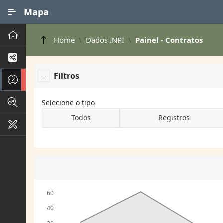
Ir para Conteúdo Principal
Mapa
Principal
Home
Dados INPI
Painel - Contratos
Processos de Negócios
Filtros
Dados INPI
Indicadores FAPEG
Selecione o tipo
Todos
Registros
Instrumentos de Gestão
60
40