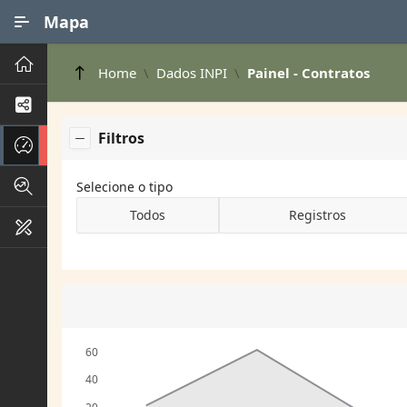
Ir para Conteúdo Principal
Mapa
Principal
Home
Dados INPI
Painel - Contratos
Processos de Negócios
Filtros
Dados INPI
Indicadores FAPEG
Selecione o tipo
Todos
Registros
Instrumentos de Gestão
60
40