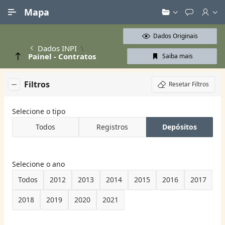
Ir para Conteúdo Principal
Mapa
Dados Originais
Dados INPI
Painel - Contratos
Saiba mais
Filtros
Resetar Filtros
Selecione o tipo
Todos
Registros
Depósitos
Selecione o ano
Todos
2012
2013
2014
2015
2016
2017
2018
2019
2020
2021