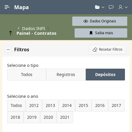
Ir para Conteúdo Principal
Mapa
Dados Originais
Dados INPI
Painel - Contratos
Saiba mais
Filtros
Resetar Filtros
Selecione o tipo
Todos
Registros
Depósitos
Selecione o ano
Todos
2012
2013
2014
2015
2016
2017
2018
2019
2020
2021