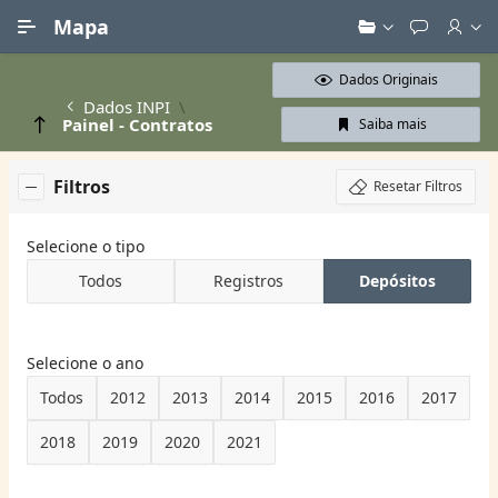
Ir para Conteúdo Principal
Mapa
Dados Originais
Dados INPI
Painel - Contratos
Saiba mais
Filtros
Resetar Filtros
Selecione o tipo
Todos
Registros
Depósitos
Selecione o ano
Todos
2012
2013
2014
2015
2016
2017
2018
2019
2020
2021