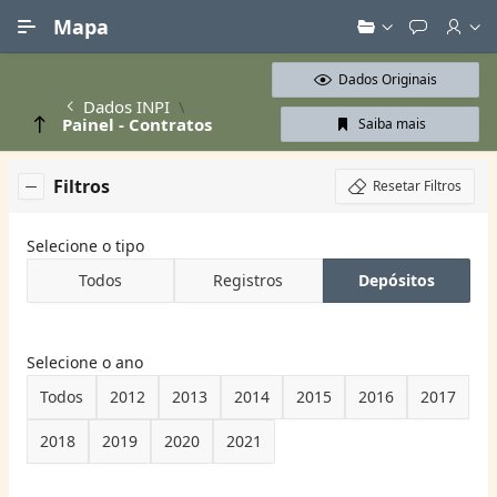
Ir para Conteúdo Principal
Mapa
Dados Originais
Dados INPI
Painel - Contratos
Saiba mais
Filtros
Resetar Filtros
Selecione o tipo
Todos
Registros
Depósitos
Selecione o ano
Todos
2012
2013
2014
2015
2016
2017
2018
2019
2020
2021