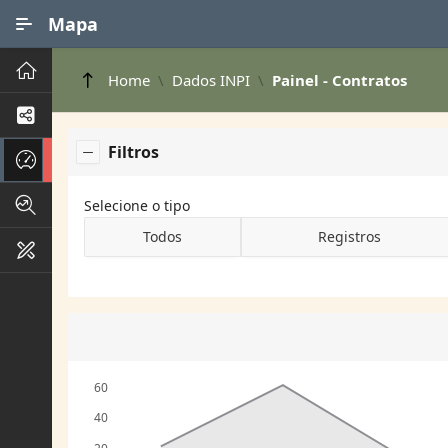
Ir para Conteúdo Principal
Mapa
Principal
Home
Dados INPI
Painel - Contratos
Processos de Negócios
Filtros
Dados INPI
Indicadores FAPEG
Selecione o tipo
Todos
Registros
Instrumentos de Gestão
60
40