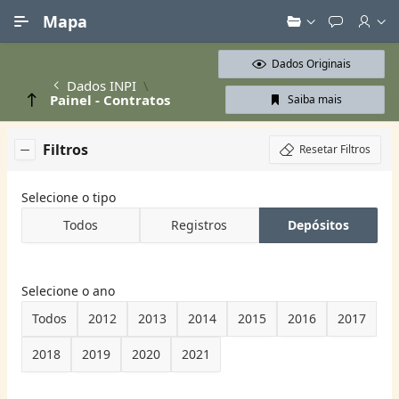
Ir para Conteúdo Principal
Mapa
Dados Originais
Dados INPI
Painel - Contratos
Saiba mais
Filtros
Resetar Filtros
Selecione o tipo
Todos
Registros
Depósitos
Selecione o ano
Todos
2012
2013
2014
2015
2016
2017
2018
2019
2020
2021