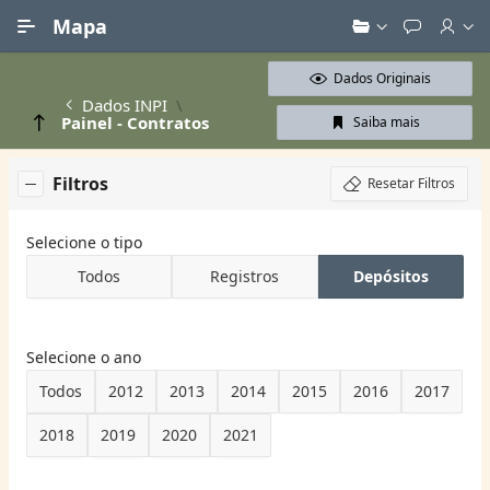
Ir para Conteúdo Principal
Mapa
Dados Originais
Dados INPI
Painel - Contratos
Saiba mais
Filtros
Resetar Filtros
Selecione o tipo
Todos
Registros
Depósitos
Selecione o ano
Todos
2012
2013
2014
2015
2016
2017
2018
2019
2020
2021