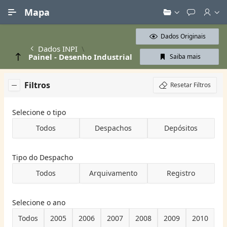
Ir para Conteúdo Principal
Mapa
Dados Originais
Dados INPI
Painel - Desenho Industrial
Saiba mais
Filtros
Resetar Filtros
Selecione o tipo
Todos
Despachos
Depósitos
Tipo do Despacho
Todos
Arquivamento
Registro
Selecione o ano
Todos
2005
2006
2007
2008
2009
2010