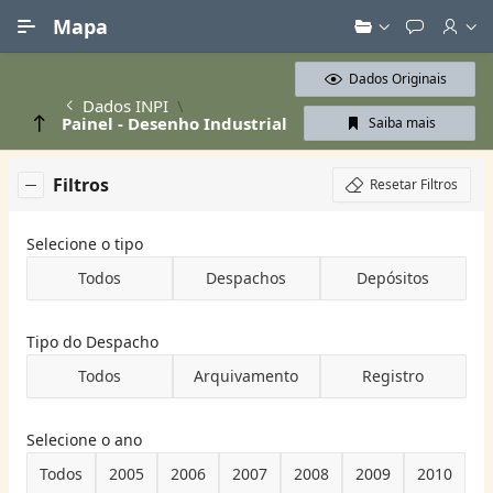
Ir para Conteúdo Principal
Mapa
Dados Originais
Dados INPI
Painel - Desenho Industrial
Saiba mais
Filtros
Resetar Filtros
Selecione o tipo
Todos
Despachos
Depósitos
Tipo do Despacho
Todos
Arquivamento
Registro
Selecione o ano
Todos
2005
2006
2007
2008
2009
2010