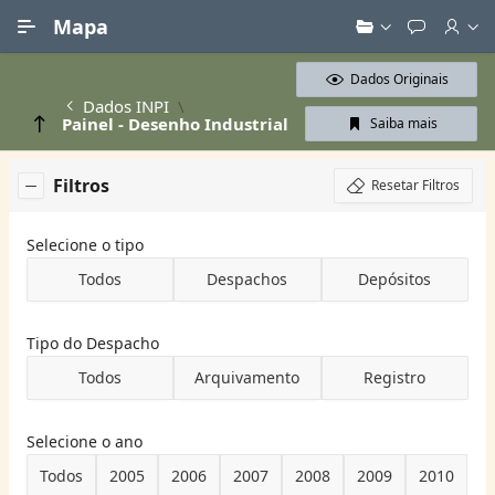
Ir para Conteúdo Principal
Mapa
Dados Originais
Dados INPI
Painel - Desenho Industrial
Saiba mais
Filtros
Resetar Filtros
Selecione o tipo
Todos
Despachos
Depósitos
Tipo do Despacho
Todos
Arquivamento
Registro
Selecione o ano
Todos
2005
2006
2007
2008
2009
2010