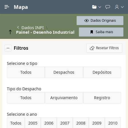
Ir para Conteúdo Principal
Mapa
Dados Originais
Dados INPI
Painel - Desenho Industrial
Saiba mais
Filtros
Resetar Filtros
Selecione o tipo
Todos
Despachos
Depósitos
Tipo do Despacho
Todos
Arquivamento
Registro
Selecione o ano
Todos
2005
2006
2007
2008
2009
2010