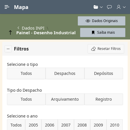
Ir para Conteúdo Principal
Mapa
Dados Originais
Dados INPI
Painel - Desenho Industrial
Saiba mais
Filtros
Resetar Filtros
Selecione o tipo
Todos
Despachos
Depósitos
Tipo do Despacho
Todos
Arquivamento
Registro
Selecione o ano
Todos
2005
2006
2007
2008
2009
2010