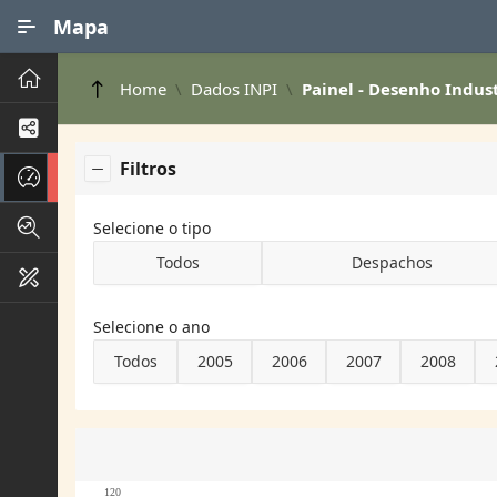
Ir para Conteúdo Principal
Mapa
Principal
Home
Dados INPI
Painel - Desenho Indust
Processos de Negócios
Filtros
Dados INPI
Indicadores FAPEG
Selecione o tipo
Todos
Despachos
Instrumentos de Gestão
Selecione o ano
Todos
2005
2006
2007
2008
120