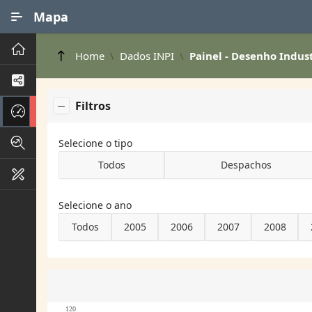
Ir para Conteúdo Principal
Mapa
Principal
Home
Dados INPI
Painel - Desenho Indust
Processos de Negócios
Filtros
Dados INPI
Indicadores FAPEG
Selecione o tipo
Todos
Despachos
Instrumentos de Gestão
Selecione o ano
Todos
2005
2006
2007
2008
120