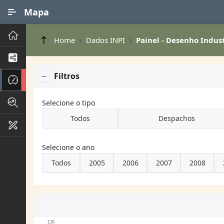
Ir para Conteúdo Principal
Mapa
Principal
Home
Dados INPI
Painel - Desenho Indust
Processos de Negócios
Filtros
Dados INPI
Indicadores FAPEG
Selecione o tipo
Todos
Despachos
Instrumentos de Gestão
Selecione o ano
Todos
2005
2006
2007
2008
120