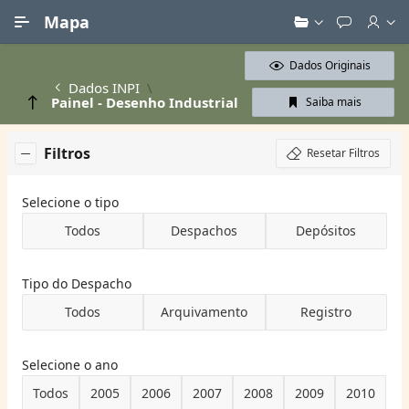
Ir para Conteúdo Principal
Mapa
Dados Originais
Dados INPI
Painel - Desenho Industrial
Saiba mais
Filtros
Resetar Filtros
Selecione o tipo
Todos
Despachos
Depósitos
Tipo do Despacho
Todos
Arquivamento
Registro
Selecione o ano
Todos
2005
2006
2007
2008
2009
2010