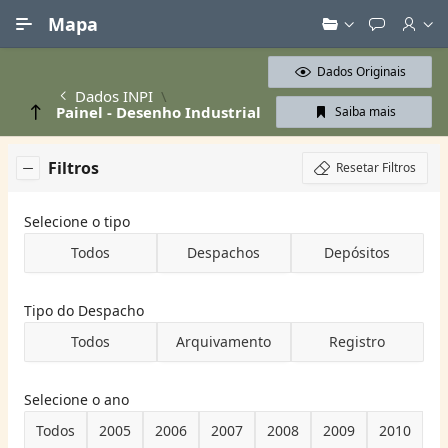
Ir para Conteúdo Principal
Mapa
Dados Originais
Dados INPI
Painel - Desenho Industrial
Saiba mais
Filtros
Resetar Filtros
Selecione o tipo
Todos
Despachos
Depósitos
Tipo do Despacho
Todos
Arquivamento
Registro
Selecione o ano
Todos
2005
2006
2007
2008
2009
2010