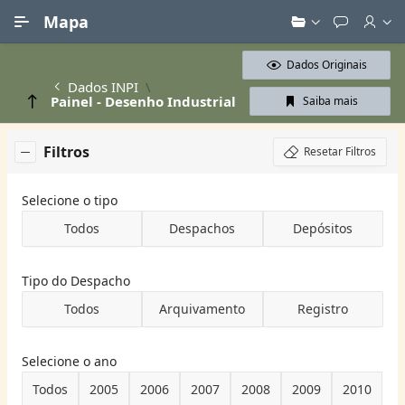
Ir para Conteúdo Principal
Mapa
Dados Originais
Dados INPI
Painel - Desenho Industrial
Saiba mais
Filtros
Resetar Filtros
Selecione o tipo
Todos
Despachos
Depósitos
Tipo do Despacho
Todos
Arquivamento
Registro
Selecione o ano
Todos
2005
2006
2007
2008
2009
2010