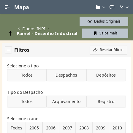
Ir para Conteúdo Principal
Mapa
Dados Originais
Dados INPI
Painel - Desenho Industrial
Saiba mais
Filtros
Resetar Filtros
Selecione o tipo
Todos
Despachos
Depósitos
Tipo do Despacho
Todos
Arquivamento
Registro
Selecione o ano
Todos
2005
2006
2007
2008
2009
2010