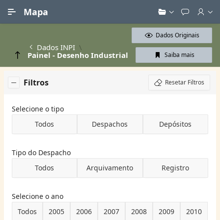
Ir para Conteúdo Principal
Mapa
Dados Originais
Dados INPI
Painel - Desenho Industrial
Saiba mais
Filtros
Resetar Filtros
Selecione o tipo
Todos
Despachos
Depósitos
Tipo do Despacho
Todos
Arquivamento
Registro
Selecione o ano
Todos
2005
2006
2007
2008
2009
2010