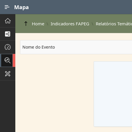
Ir para Conteúdo Principal
Mapa
Principal
Home
Indicadores FAPEG
Relatórios Temáti
Processos de Negócios
Dados INPI
Nome do Evento
Indicadores FAPEG
Instrumentos de Gestão