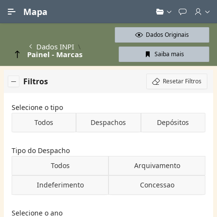
Ir para Conteúdo Principal
Mapa
Dados Originais
Dados INPI
Painel - Marcas
Saiba mais
Filtros
Resetar Filtros
Selecione o tipo
Todos
Despachos
Depósitos
Tipo do Despacho
Todos
Arquivamento
Indeferimento
Concessao
Selecione o ano