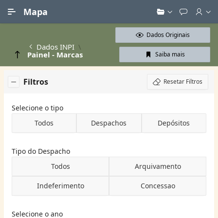
Ir para Conteúdo Principal
Mapa
Dados Originais
Dados INPI
Painel - Marcas
Saiba mais
Filtros
Resetar Filtros
Selecione o tipo
Todos
Despachos
Depósitos
Tipo do Despacho
Todos
Arquivamento
Indeferimento
Concessao
Selecione o ano