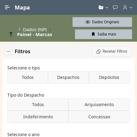
Ir para Conteúdo Principal
Mapa
Dados Originais
Dados INPI
Painel - Marcas
Saiba mais
Filtros
Resetar Filtros
Selecione o tipo
Todos
Despachos
Depósitos
Tipo do Despacho
Todos
Arquivamento
Indeferimento
Concessao
Selecione o ano