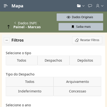
Ir para Conteúdo Principal
Mapa
Dados Originais
Dados INPI
Painel - Marcas
Saiba mais
Filtros
Resetar Filtros
Selecione o tipo
Todos
Despachos
Depósitos
Tipo do Despacho
Todos
Arquivamento
Indeferimento
Concessao
Selecione o ano