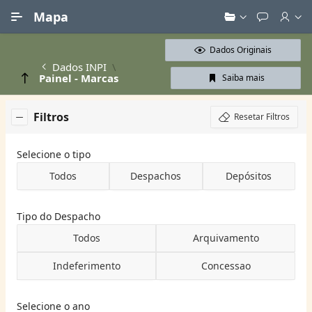
Ir para Conteúdo Principal
Mapa
Dados Originais
Dados INPI
Painel - Marcas
Saiba mais
Filtros
Resetar Filtros
Selecione o tipo
Todos
Despachos
Depósitos
Tipo do Despacho
Todos
Arquivamento
Indeferimento
Concessao
Selecione o ano