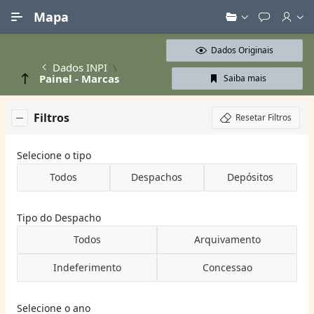
Ir para Conteúdo Principal
Mapa
Dados Originais
Dados INPI
Painel - Marcas
Saiba mais
Filtros
Resetar Filtros
Selecione o tipo
Todos
Despachos
Depósitos
Tipo do Despacho
Todos
Arquivamento
Indeferimento
Concessao
Selecione o ano