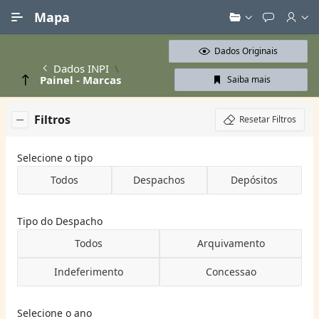
Ir para Conteúdo Principal
Mapa
Dados Originais
Dados INPI
Painel - Marcas
Saiba mais
Filtros
Resetar Filtros
Selecione o tipo
Todos
Despachos
Depósitos
Tipo do Despacho
Todos
Arquivamento
Indeferimento
Concessao
Selecione o ano