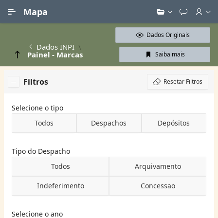
Ir para Conteúdo Principal
Mapa
Dados Originais
Dados INPI
Painel - Marcas
Saiba mais
Filtros
Resetar Filtros
Selecione o tipo
Todos
Despachos
Depósitos
Tipo do Despacho
Todos
Arquivamento
Indeferimento
Concessao
Selecione o ano