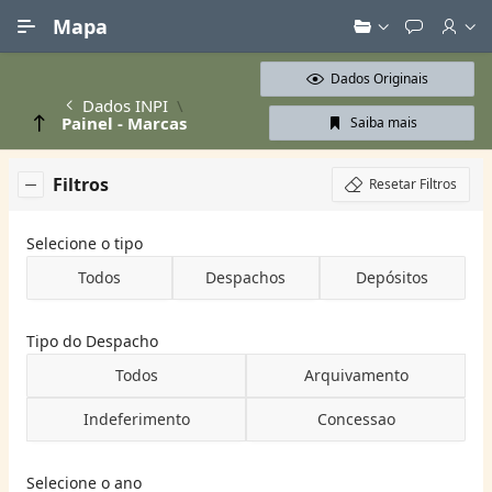
Ir para Conteúdo Principal
Mapa
Dados Originais
Dados INPI
Painel - Marcas
Saiba mais
Filtros
Resetar Filtros
Selecione o tipo
Todos
Despachos
Depósitos
Tipo do Despacho
Todos
Arquivamento
Indeferimento
Concessao
Selecione o ano