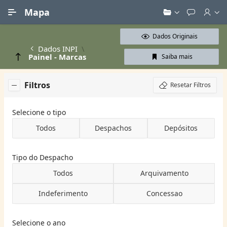
Ir para Conteúdo Principal
Mapa
Dados Originais
Dados INPI
Painel - Marcas
Saiba mais
Filtros
Resetar Filtros
Selecione o tipo
Todos
Despachos
Depósitos
Tipo do Despacho
Todos
Arquivamento
Indeferimento
Concessao
Selecione o ano