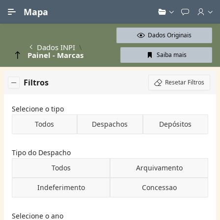
Ir para Conteúdo Principal
Mapa
Dados Originais
Dados INPI
Painel - Marcas
Saiba mais
Filtros
Resetar Filtros
Selecione o tipo
Todos
Despachos
Depósitos
Tipo do Despacho
Todos
Arquivamento
Indeferimento
Concessao
Selecione o ano