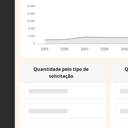
20.000
16.000
12.000
8.000
4.000
0
2005
2006
2007
2008
200
Quantidade pelo tipo de
Q
solicitação