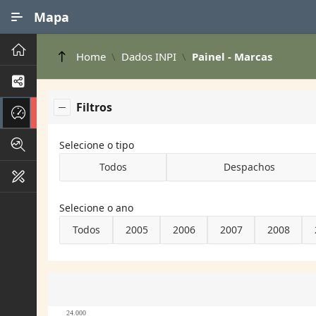
Ir para Conteúdo Principal
Mapa
Principal
Home
Dados INPI
Painel - Marcas
Processos de Negócios
Filtros
Dados INPI
Indicadores FAPEG
Selecione o tipo
Todos
Despachos
Instrumentos de Gestão
Selecione o ano
Todos
2005
2006
2007
2008
24.000