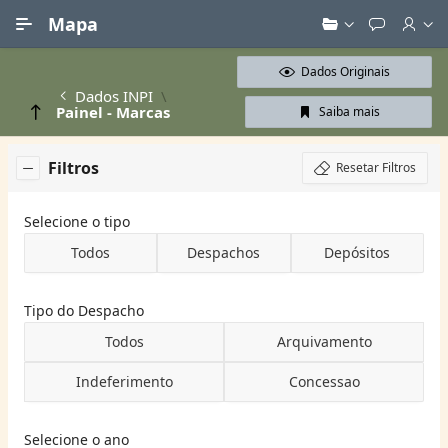
Ir para Conteúdo Principal
Mapa
Dados Originais
Dados INPI
Painel - Marcas
Saiba mais
Filtros
Resetar Filtros
Selecione o tipo
Todos
Despachos
Depósitos
Tipo do Despacho
Todos
Arquivamento
Indeferimento
Concessao
Selecione o ano