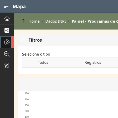
Ir para Conteúdo Principal
Mapa
Principal
Home
Dados INPI
Painel - Programas de
Processos de Negócios
Filtros
Dados INPI
Indicadores FAPEG
Selecione o tipo
Todos
Registros
Instrumentos de Gestão
350
300
250
200
150