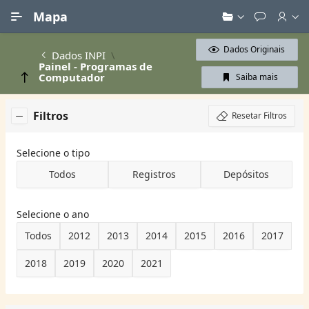
Ir para Conteúdo Principal
Mapa
Dados Originais
Dados INPI
Painel - Programas de
Computador
Saiba mais
Filtros
Resetar Filtros
Selecione o tipo
Todos
Registros
Depósitos
Selecione o ano
Todos
2012
2013
2014
2015
2016
2017
2018
2019
2020
2021