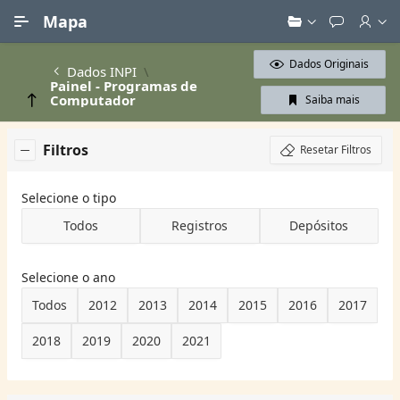
Ir para Conteúdo Principal
Mapa
Dados Originais
Dados INPI
Painel - Programas de
Computador
Saiba mais
Filtros
Resetar Filtros
Selecione o tipo
Todos
Registros
Depósitos
Selecione o ano
Todos
2012
2013
2014
2015
2016
2017
2018
2019
2020
2021