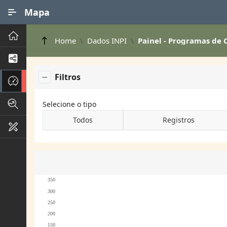
Ir para Conteúdo Principal
Mapa
Principal
Home
Dados INPI
Painel - Programas de
Processos de Negócios
Filtros
Dados INPI
Indicadores FAPEG
Selecione o tipo
Todos
Registros
Instrumentos de Gestão
350
300
250
200
150