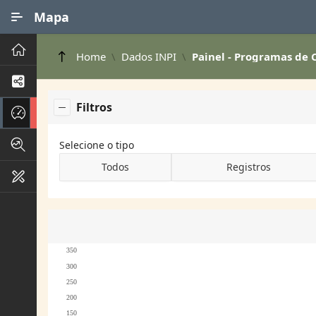
Ir para Conteúdo Principal
Mapa
Principal
Home
Dados INPI
Painel - Programas de
Processos de Negócios
Filtros
Dados INPI
Indicadores FAPEG
Selecione o tipo
Todos
Registros
Instrumentos de Gestão
350
300
250
200
150