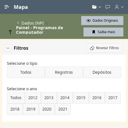
Ir para Conteúdo Principal
Mapa
Dados Originais
Dados INPI
Painel - Programas de
Computador
Saiba mais
Filtros
Resetar Filtros
Selecione o tipo
Todos
Registros
Depósitos
Selecione o ano
Todos
2012
2013
2014
2015
2016
2017
2018
2019
2020
2021