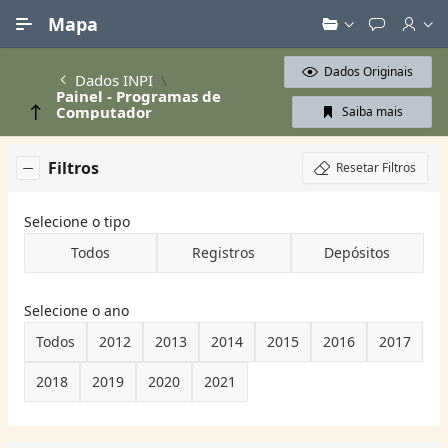
Ir para Conteúdo Principal
Mapa
Dados Originais
Dados INPI
Painel - Programas de
Computador
Saiba mais
Filtros
Resetar Filtros
Selecione o tipo
Todos
Registros
Depósitos
Selecione o ano
Todos
2012
2013
2014
2015
2016
2017
2018
2019
2020
2021