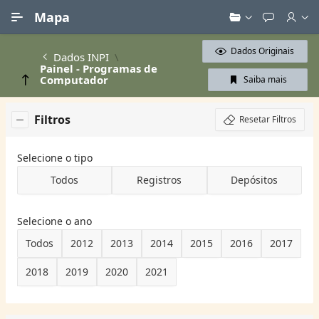
Ir para Conteúdo Principal
Mapa
Dados Originais
Dados INPI
Painel - Programas de
Computador
Saiba mais
Filtros
Resetar Filtros
Selecione o tipo
Todos
Registros
Depósitos
Selecione o ano
Todos
2012
2013
2014
2015
2016
2017
2018
2019
2020
2021