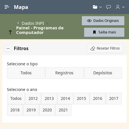
Ir para Conteúdo Principal
Mapa
Dados Originais
Dados INPI
Painel - Programas de
Computador
Saiba mais
Filtros
Resetar Filtros
Selecione o tipo
Todos
Registros
Depósitos
Selecione o ano
Todos
2012
2013
2014
2015
2016
2017
2018
2019
2020
2021