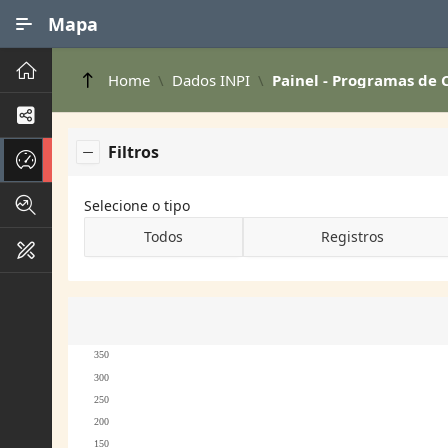
Ir para Conteúdo Principal
Mapa
Principal
Home
Dados INPI
Painel - Programas de
Processos de Negócios
Filtros
Dados INPI
Indicadores FAPEG
Selecione o tipo
Todos
Registros
Instrumentos de Gestão
350
300
250
200
150