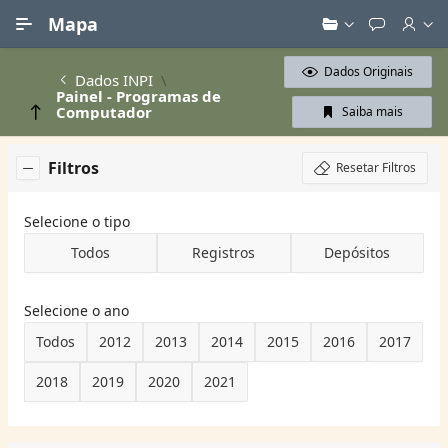
Ir para Conteúdo Principal
Mapa
Dados Originais
Dados INPI
Painel - Programas de
Computador
Saiba mais
Filtros
Resetar Filtros
Selecione o tipo
Todos
Registros
Depósitos
Selecione o ano
Todos
2012
2013
2014
2015
2016
2017
2018
2019
2020
2021