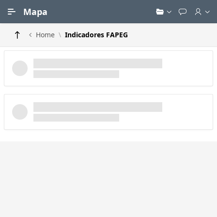
Ir para Conteúdo Principal
Mapa
Home
Indicadores FAPEG